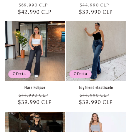
Precio
Precio
Precio
Precio
$69.990 CLP
$44.990 CLP
$42.990 CLP
habitual
de
$39.990 CLP
habitual
de
oferta
oferta
Oferta
Oferta
Flare Eclipse
boyfriend elasticado
Precio
Precio
Precio
Precio
$44.990 CLP
$44.990 CLP
$39.990 CLP
habitual
de
$39.990 CLP
habitual
de
oferta
oferta