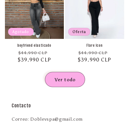
Agotado
Oferta
boyfriend elasticado
Flare Icon
Precio
Precio
Precio
Precio
$44.990 CLP
$44.990 CLP
$39.990 CLP
habitual
de
$39.990 CLP
habitual
de
oferta
oferta
Ver todo
Contacto
Correo: Doblevspa@gmail.com