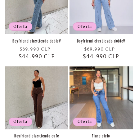
Oferta
Oferta
Boyfriend elasticado dobleV
Boyfriend elasticado dobleV
Precio
Precio
Precio
Precio
$69.990 CLP
$69.990 CLP
$44.990 CLP
habitual
de
$44.990 CLP
habitual
de
oferta
oferta
Oferta
Oferta
Boyfriend elasticado café
Flare cielo