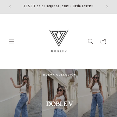
Ir
ENVÍO
directamente
¡10%OFF en tu segundo jeans + Envío Gratis!
al contenido
Carrito